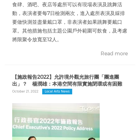
食肆、酒吧、夜店等處所可以有現場表演及跳舞活
動，表演者要每7日檢測兩次，進入處所表演及綵排
要做快測並盡量戴口罩，非表演者如果跳舞要戴口
罩。其他措施包括主題公園戶外範圍可飲食，及考慮
將限聚令放寬至12人。
Read more
【施政報告2022】允許境外觀光旅行團「團進團
出」？ 楊潤雄：本港空間有限實施閉環或有困難
October 21, 2022
Local Arts News