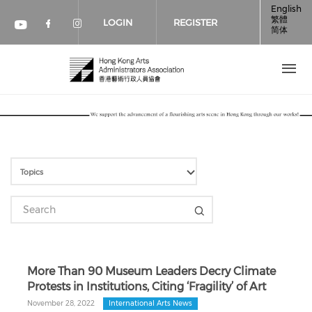
Skip to main content
English
繁體
LOGIN
REGISTER
简体
Check our social media on faceboo
Check our social media on inst
Check our social media on youtube (op
More Than 90 Museum Leaders Decry Climate
Protests in Institutions, Citing ‘Fragility’ of Art
November 28, 2022
International Arts News