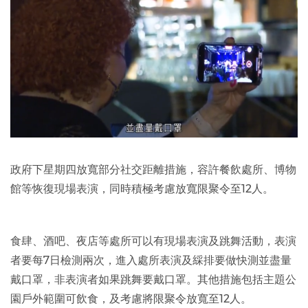
政府下星期四放寬部分社交距離措施，容許餐飲處所、博物
館等恢復現場表演，同時積極考慮放寬限聚令至12人。
食肆、酒吧、夜店等處所可以有現場表演及跳舞活動，表演
者要每7日檢測兩次，進入處所表演及綵排要做快測並盡量
戴口罩，非表演者如果跳舞要戴口罩。其他措施包括主題公
園戶外範圍可飲食，及考慮將限聚令放寬至12人。