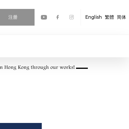
注册
English
繁體
简体
Check our social media
Check our social me
Check our socia