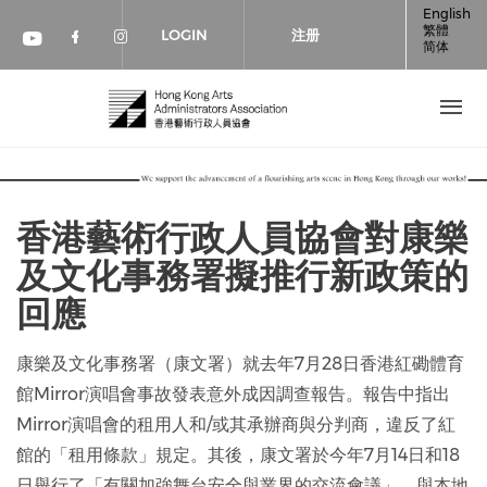
跳转到主要内容
English
繁體
LOGIN
注册
简体
Check our social media on faceboo
Check our social media on inst
Check our social media on youtube (op
香港藝術行政人員協會對康樂
及文化事務署擬推行新政策的
回應
康樂及文化事務署（康文署）就去年7月28日香港紅磡體育
館Mirror演唱會事故發表意外成因調查報告。報告中指出
Mirror演唱會的租用人和/或其承辦商與分判商，違反了紅
館的「租用條款」規定。其後，康文署於今年7月14日和18
日舉行了「有關加強舞台安全與業界的交流會議」，與本地