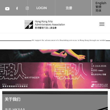
跳转到主要内容
English
繁體
LOGIN
注册
简体
Check our social media on faceboo
Check our social media on inst
Check our social media on youtube (op
关于我们
关于 HKAAA