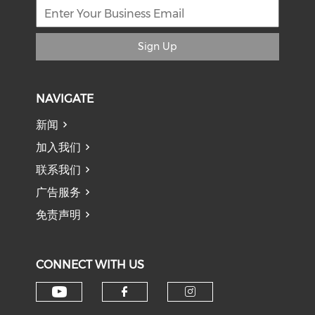
Sign Up
NAVIGATE
新闻
加入我们
联系我们
广告服务
免责声明
CONNECT WITH US
Check our social media on y
Check our social med
Check our soci