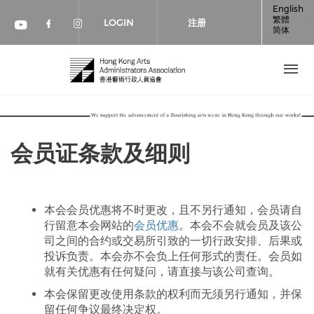
跳转到主要内容
English
繁體
LOGIN
注册
简体
Check our social media on faceboo
Check our social media on inst
Check our social media on youtube (op
会员证条款及细则
本会会员优惠将不时更改，且不另行通知，会员请自
行留意本会网站的
会员优惠
。本会不会就会员及该公
司之间的合约或交易所引致的一切行政安排、后果或
投诉负责。本会亦不会负上任何形式的责任。会员如
就有关优惠有任何疑问，请直接与该公司查询。
本会保留更改使用条款的权利而无须另行通知，并保
留任何争议最终决定权。