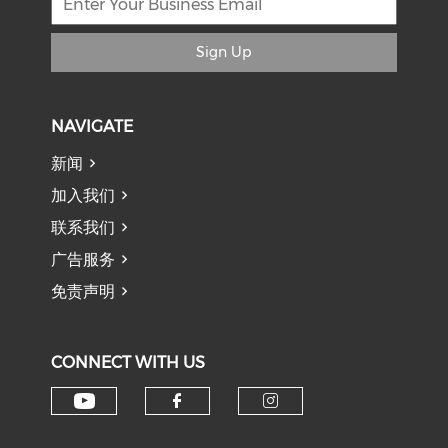
Sign Up
NAVIGATE
新闻
加入我们
联系我们
广告服务
免责声明
CONNECT WITH US
Check our social media on y
Check our social med
Check our soci