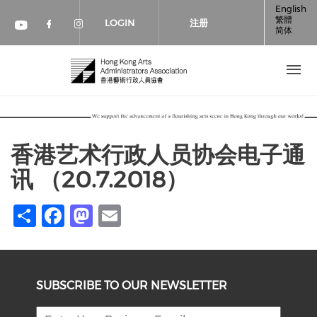
跳转到主要内容
English
繁體
LOGIN
注册
简体
Check our social media on faceboo
Check our social media on inst
Check our social media on youtube (op
香港艺术行政人员协会电子通
讯 （20.7.2018）
Share
Facebook
Mastodon
Email
SUBSCRIBE TO OUR NEWSLETTER