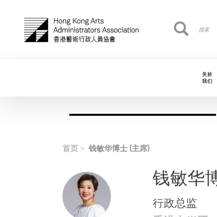
跳转到主要内容
搜
搜索
索
关於
我们
首页
钱敏华博士 (主席)
钱敏华博
行政总监