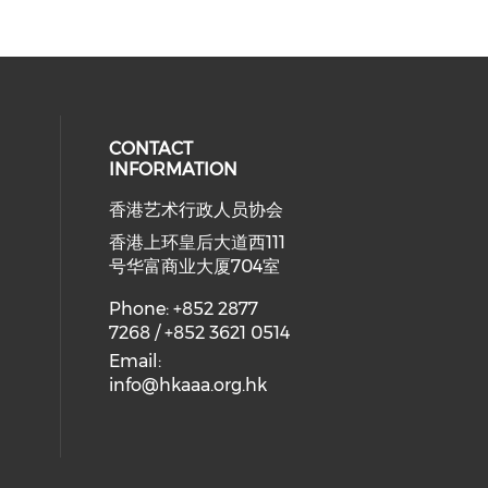
CONTACT
INFORMATION
香港艺术行政人员协会
ial media on youtube (opens in a
 social media on facebook (opens 
 our social media on instagram (o
香港上环皇后大道西111
号华富商业大厦704室
Phone: +852 2877
7268 / +852 3621 0514
Email:
info@hkaaa.org.hk