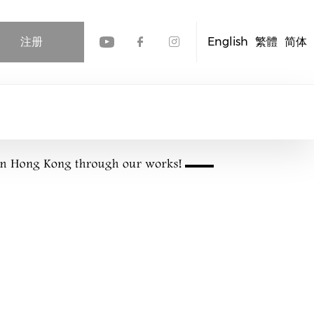
注册
English
繁體
简体
Check our social media
Check our social me
Check our socia