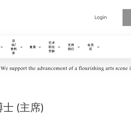
Login
活
艺术
动/
支持
会员
會員
职位
资料
我们
区
空缺
库
士 (主席)