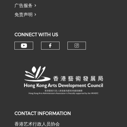
广告服务
免责声明
CONNECT WITH US
Check our social media on y
Check our social med
Check our soci
CONTACT INFORMATION
香港艺术行政人员协会