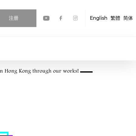
注册
English
繁體
简体
Check our social media
Check our social me
Check our socia