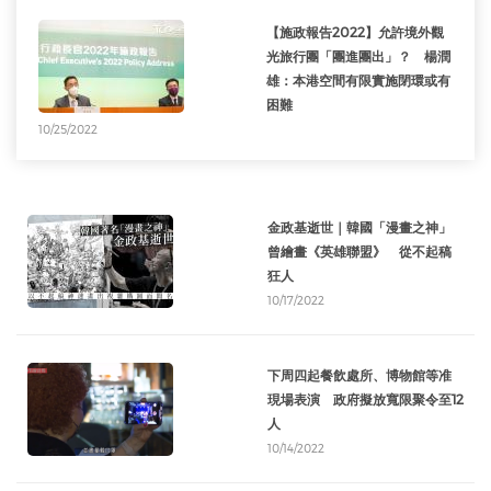
【施政報告2022】允許境外觀
光旅行團「團進團出」？ 楊潤
雄：本港空間有限實施閉環或有
困難
10/25/2022
金政基逝世｜韓國「漫畫之神」
曾繪畫《英雄聯盟》 從不起稿
狂人
10/17/2022
下周四起餐飲處所、博物館等准
現場表演 政府擬放寬限聚令至12
人
10/14/2022