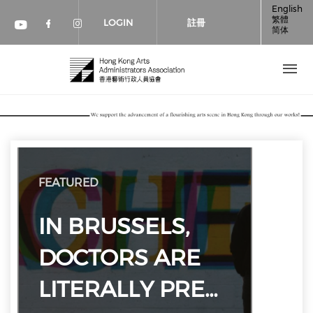
移至主內容
English
繁體
LOGIN
註冊
简体
Check our social media on faceboo
Check our social media on inst
Check our social media on youtube (op
FEATURED
IN BRUSSELS,
DOCTORS ARE
LITERALLY PRE…