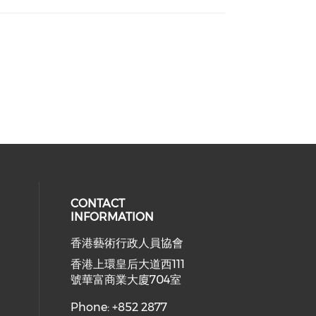
CONTACT
INFORMATION
香港藝術行政人員協會
ial media on youtube (opens in a
 social media on facebook (opens 
 our social media on instagram (o
香港上環皇后大道西111
號華富商業大廈704室
Phone: +852 2877