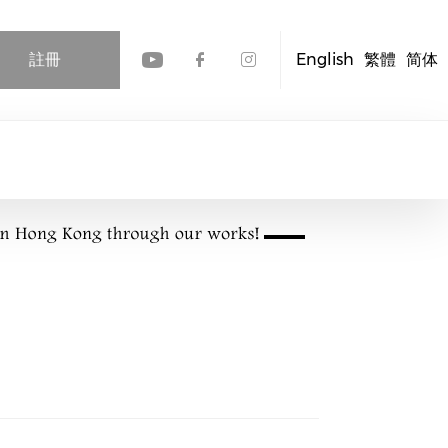
註冊
English
繁體
简体
Check our social media
Check our social me
Check our socia