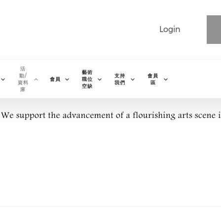
Login
活
藝術
動/
支持
會員
會員
職位
資料
我們
區
空缺
庫