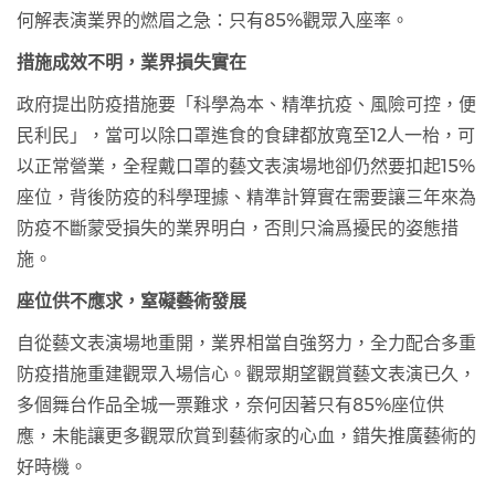
何解表演業界的燃眉之急：只有
85%
觀眾入座率。
措施成效不明，業界損失實在
政府提出防疫措施要「科學為本、精準抗疫、風險可控，便
民利民」，當可以除口罩進食的食肆都放寬至
12
人一枱，可
以正常營業，全程戴口罩的藝文表演場地卻仍然要扣起
15%
座位，背後防疫的科學理據、精準計算實在需要讓三年來為
防疫不斷蒙受損失的業界明白，否則只淪爲擾民的姿態措
施。
座位供不應求，窒礙藝術發展
自從藝文表演場地重開，業界相當自強努力，全力配合多重
防疫措施重建觀眾入場信心。觀眾期望觀賞藝文表演已久，
多個舞台作品全城一票難求
，
奈何因著只有
85%
座位供
應，未能讓更多觀眾欣賞到藝術家的心血，錯失推廣藝術的
好時機。