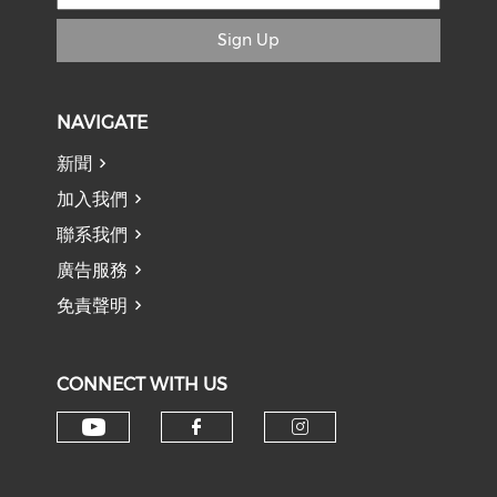
Sign Up
NAVIGATE
新聞
加入我們
聯系我們
廣告服務
免責聲明
CONNECT WITH US
Check our social media on y
Check our social med
Check our soci