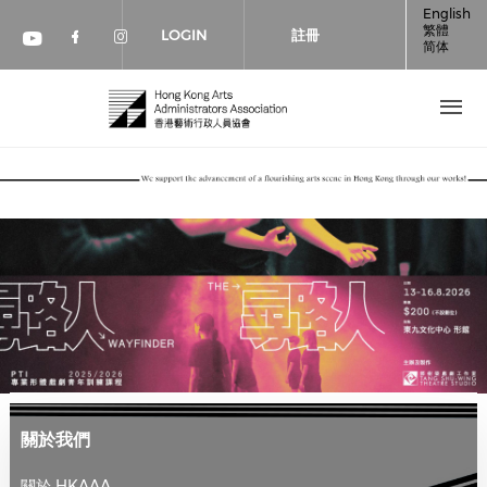
移至主內容
English
繁體
LOGIN
註冊
简体
Check our social media on faceboo
Check our social media on inst
Check our social media on youtube (op
關於我們
關於 HKAAA