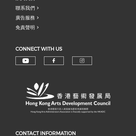
聯系我們
廣告服務
免責聲明
CONNECT WITH US
Check our social media on y
Check our social med
Check our soci
CONTACT INFORMATION