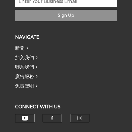
Sign Up
NAVIGATE
新聞
加入我們
聯系我們
廣告服務
免責聲明
CONNECT WITH US
Check our social media on y
Check our social med
Check our soci