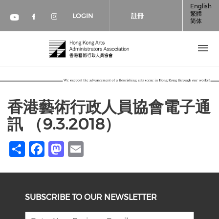
移至主內容
English
繁體
LOGIN
註冊
简体
Check our social media on faceboo
Check our social media on inst
Check our social media on youtube (op
香港藝術行政人員協會電子通
訊 （9.3.2018）
Share
Facebook
Mastodon
Email
SUBSCRIBE TO OUR NEWSLETTER